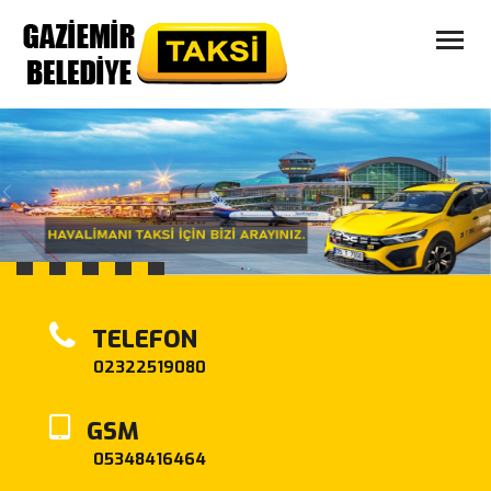
ANA SAYFA
HAKKIMIZDA
TAKSILERIMIZ
HAVALIMANI TAKSI
ŞIKAYET HATTI
İLETIŞIM
TELEFON
02322519080
GSM
05348416464